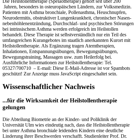
Die Heilstollentherapie (Speläotherapie) gehört seit über 200
Jahren, besonders in osteuropäischen Ländern, zur Volksmedizin.
Patienten mit Asthma bronchiale, Pollen­asthma, Heuschnupfen,
Neurodermitis, ob­struk­tiver Lungenkrankheit, chronischer Nasen­
neben­höh­len­entzündung, Durchschlaf- und psy­­­­chi­­schen Störungen
bei intrinsischem Asthma werden erfolgreich im Heilstollen
behandelt. Diese Therapie ist selbstverständlich nur ein Teil des
umfangreichen Kurangebotes im staatlich anerkannten Kurort mit
Heilstollentherapie. Als Ergänzung tragen Atemtherapien,
Inhalationen, Entspannungsübungen, Bewegungsübungen,
Bewegungstraining, Massagen usw. zum Heilerfolg bei.
Ausführliche Informationen zur Heilstollentherapie: Tel.
05327/700710 – E-mail:
Diese E-Mail-Adresse ist vor Spambots
geschützt! Zur Anzeige muss JavaScript eingeschaltet sein.
Wissenschaftlicher Nachweis
...für die Wirksamkeit der Heilstollentherapie
gelungen
Die Abteilung Biometrie an der Kinder- und Poli­klinik der
Universität Ulm wies eindeutig nach, dass die Heilstollentherapie
bei unter Asthma bronchiale leidenden Kindern eine deutliche
Linderung ihrer Beschwerden verschafft. Studienleiter Prof. Dr.