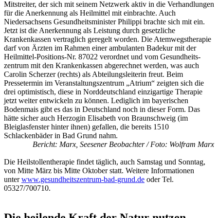
Mitstreiter, der sich mit seinem Netzwerk aktiv in die Ver­handlungen
für die Anerkennung als Heilmittel mit einbrachte. Auch
Niedersachsens Gesundheitsminister Philippi brachte sich mit ein.
Jetzt ist die Aner­kennung als Leistung durch gesetzliche
Krankenkassen vertraglich geregelt worden. Die Atem­wegstherapie
darf von Ärzten im Rahmen einer ambulanten Badekur mit der
Heilmittel-Positions-Nr. 87022 verordnet und vom Gesundheits­
zentrum mit den Krankenkassen abgerechnet werden, was auch
Carolin Scherzer (rechts) als Abteilungsleiterin freut. Beim
Pressetermin im Veranstaltungs­zentrum „Atrium“ zeigten sich die
drei optimistisch, diese in Norddeutschland einzig­artige Therapie
jetzt weiter entwickeln zu können. Lediglich im bayerischen
Bodenmais gibt es das in Deutschland noch in dieser Form. Das
hätte sicher auch Herzogin Elisabeth von Braunschweig (im
Bleiglasfenster hinter ihnen) gefallen, die bereits 1510
Schlackenbäder in Bad Grund nahm.
Bericht: Marx, Seesener Beobachter / Foto: Wolfram Marx
Die Heilstollentherapie findet täglich, auch Samstag und Sonntag,
von Mitte März bis Mitte Oktober statt. Weitere Infor­ma­tio­nen
unter
www.gesundheitszentrum-bad-grund.de
oder Tel.
05327/700710.
Die heilende Kraft der Natur nutzen -