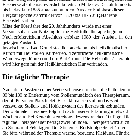
Eisenerze ab, die nachweislich bereits ab Mitte des 15. Jahrhunderts
bis in das Jahr 1885 abgebaut wurden. Aus der End­phase dieser
Bergbauepoche stammt der von 1870 bis 1875 aufgefahrene
Eisenstein­stollen.
Mitte der 80er Jahre des 20. Jahrhunderts wurde mit einer
Versuchsphase zur Nutzung für die Heilstollentherapie begonnen.
Nach erfolgreichem Abschluss erfolgte 1989 der Ausbau in den
jetzigen Zustand.
Inzwischen ist Bad Grund staatlich anerkannt als Heilklimatischer
Kurort mit Heilstollen-Kurbetrieb. 4 zertifizierte heilklimatische
Wanderwege führen rund um Bad Grund. Die Heilstollen-Therapie
wird hier gern mit der Heilklimatischen Kur verbunden.
Die tägliche Therapie
Nach dem Passieren einer Wetterschleuse erreichen die Patienten in
80 bis 130 m Entfernung vom Stollenmundloch den Therapieraum,
der 50 Personen Platz bietet. Er ist klimatisch voll in das weit
verzweigte Stollen- und Höhlensystem des Iberges eingebunden.
Der optimale Therapieerfolg tritt nach unserer Erfahrung in etwa 3
Wochen ein. Bei Keuchhustenrekonvaleszenz reichen 10 Tage. Die
tägliche Therapiedauer beträgt zwei Stunden. Therapiert wird auch
an Sonn- und Feiertagen. Der Stollen ist Rollstuhlgeeignet. Tragen
Sie bitte während der Therapie warme, bequeme Kleidung. Für die