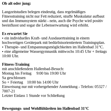
Ob alt oder jung:
Langzeitstudien belegen eindeutig, dass regelmäßiges
Fitnesstraining nicht nur Fett reduziert, straffe Muskulatur aufbaut
und das Immunsystem stärkt - nein, auch die Psyche wird positiv
beeinflusst und sogar die Lebenserwartung wird erhöht.
Es erwartet Sie
• ein individuelles Kraft- und Ausdauertraining in einem
hochwertigen Gerätepark mit bedürfnis­orientiertem Trainingsplan.
• Therapie- und Entspannungsmöglichkeiten im Hallenbad 31°C.
• eine allgemeine Wassergymnastik mittwochs 10:45 Uhr + freitags
10:00 Uhr.
Fitness-Training
mit anschließendem Hallenbad-Besuch:
Montag bis Freitag 9:00 bis 19:00 Uhr
Sa geschlossen
So + Feiertag 10:00 bis 14:00 Uhr
Einweisung nur mit vorhergehender Anmeldung - Telefon: 05327 /
7007-21
Letzter Einlass 1 Stunde vor Schließung
Bewegungs- und Wohlfühlzeiten im Hallenbad 31°C